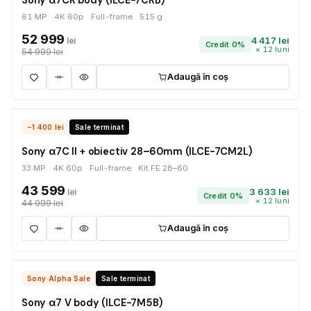
Sony α7CR body (ILCE-7CRB)
61 MP
4K 60p
Full-frame
515 g
52 999
4 417 lei
lei
Credit 0%
× 12 luni
54 999 lei
Adaugă în coș
ÎN STOC
−1 400 lei
Sale terminat
Sony α7C II + obiectiv 28–60mm (ILCE-7CM2L)
33 MP
4K 60p
Full-frame
Kit FE 28–60
43 599
3 633 lei
lei
Credit 0%
× 12 luni
44 999 lei
Adaugă în coș
ÎN STOC
Sony Alpha Sale
Sale terminat
Sony α7 V body (ILCE-7M5B)