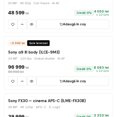
33 MP
4K 60p
Full-frame
AI AF
4 050 lei
48 599
Credit 0%
lei
× 12 luni
Adaugă în coș
ULTIMELE 2 BUCĂȚI
−3 000 lei
Sale terminat
Sony α9 III body (ILCE-9M3)
24 MP
120 fps
Global shutter
AI AF
96 999
8 083 lei
lei
Credit 0%
× 12 luni
99 999 lei
Adaugă în coș
ÎN STOC
Sony FX30 — cinema APS-C (ILME-FX30B)
26 MP
4K 120p
APS-C
S-Log3
3 333 lei
39 999
Credit 0%