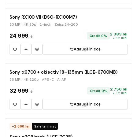
ÎN STOC
Sony RX100 VII (DSC-RX100M7)
20 MP
4K 30p
1-inch
Zeiss 24–200
2 083 lei
24 999
Credit 0%
lei
× 12 luni
Adaugă în coș
ÎN STOC
Sony α6700 + obiectiv 18–135mm (ILCE-6700MB)
26 MP
4K 120p
APS-C
AI AF
2 750 lei
32 999
Credit 0%
lei
× 12 luni
Adaugă în coș
ÎN STOC
−2 000 lei
Sale terminat