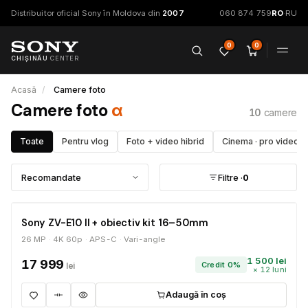
Distribuitor oficial Sony în Moldova din
2007
060 874 759
RO
·
RU
0
0
CHIȘINĂU
CENTER
Acasă
/
Camere foto
Camere foto
α
10
Toate
Pentru vlog
Foto + video hibrid
Cinema · pro video
Filtre ·
0
ÎN STOC
Sony ZV-E10 II + obiectiv kit 16–50mm
26 MP
4K 60p
APS-C
Vari-angle
1 500 lei
17 999
Credit 0%
lei
× 12 luni
Adaugă în coș