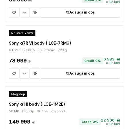
lei
× 12 luni
Adaugă în coș
ÎN STOC
Noutate 2026
Sony α7R VI body (ILCE-7RM6)
61 MP
8K 60p
Full-frame
723 g
6 583 lei
78 999
Credit 0%
lei
× 12 luni
Adaugă în coș
PE COMANDĂ
Flagship
Sony α1 II body (ILCE-1M2B)
50 MP
8K 30p
30 fps
Pro sport
12 500 lei
149 999
Credit 0%
lei
× 12 luni