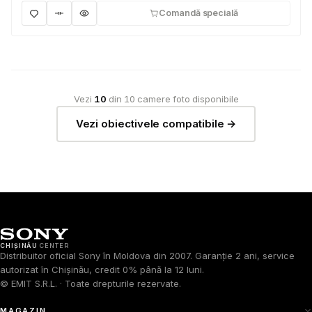
Comandă specială
Vezi
10
din 10 camere foto disponibile
Vezi obiectivele compatibile →
CHIȘINĂU
CENTER
Distribuitor oficial Sony în Moldova din 2007. Garanție 2 ani, service
autorizat în Chișinău, credit 0% până la 12 luni.
© EMIT S.R.L. · Toate drepturile rezervate.
MAGAZIN